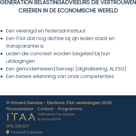
GENERATION BELASTINGADVISEURS DIE VERTROUWEN
CREËREN IN DE ECONOMISCHE WERELD
Een verenigd en federaal instituut
Een ITAA dat nog dichter bij zijn leden staat en
transparanter is
Leden die concreet worden begeleid bij hun
uitdagingen
Een gemoderniseerd beroep (digitalisering, AI, ESG)
Een betere erkenning van onze competenties
© Vincent Delvaux - Elections ITAA verkiezingen 2026
Privacybeleid
Contact
Programma
Institute for Tax Advisors
& Accountants
N°10.395.871
Vincent Delvaux