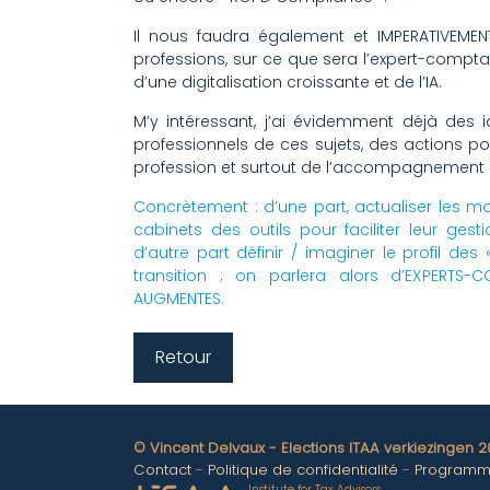
Il nous faudra également et IMPERATIVEMEN
professions, sur ce que sera l’expert-compta
d’une digitalisation croissante et de l’IA.
M’y intéressant, j’ai évidemment déjà des 
professionnels de ces sujets, des actions po
profession et surtout de l’accompagnement d
Concrètement : d’une part, actualiser les 
cabinets des outils pour faciliter leur gest
d’autre part définir / imaginer le profil des
transition ; on parlera alors d’EXPERTS
AUGMENTES.
Retour
© Vincent Delvaux - Elections ITAA verkiezingen 
Contact
Politique de confidentialité
Program
Institute for Tax Advisors