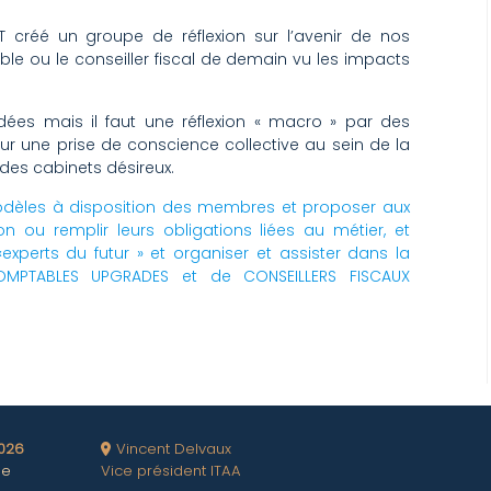
T créé un groupe de réflexion sur l’avenir de nos
ble ou le conseiller fiscal de demain vu les impacts
idées mais il faut une réflexion « macro » par des
ur une prise de conscience collective au sein de la
es cabinets désireux.
modèles à disposition des membres et proposer aux
ion ou remplir leurs obligations liées au métier, et
 «experts du futur » et organiser et assister dans la
-COMPTABLES UPGRADES et de CONSEILLERS FISCAUX
2026
Vincent Delvaux
me
Vice président ITAA