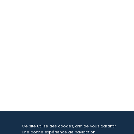
ABONNEZ-VOUS À NOTRE NEWSLETTER
Ce site utilise des cookies, afin de vous garantir
une bonne expérience de navigation.