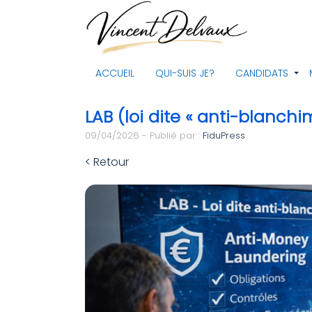
ACCUEIL
QUI-SUIS JE?
CANDIDATS
LAB (loi dite « anti-blanchi
09/04/2026 - Publié par :
FiduPress
< Retour