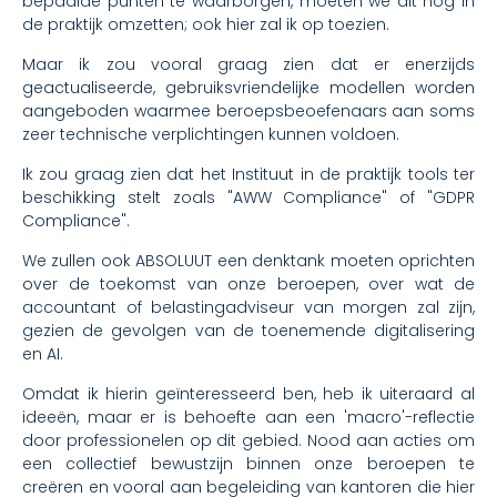
bepaalde punten te waarborgen, moeten we dit nog in
de praktijk omzetten; ook hier zal ik op toezien.
Maar ik zou vooral graag zien dat er enerzijds
geactualiseerde, gebruiksvriendelijke modellen worden
aangeboden waarmee beroepsbeoefenaars aan soms
zeer technische verplichtingen kunnen voldoen.
Ik zou graag zien dat het Instituut in de praktijk tools ter
beschikking stelt zoals "AWW Compliance" of "GDPR
Compliance".
We zullen ook ABSOLUUT een denktank moeten oprichten
over de toekomst van onze beroepen, over wat de
accountant of belastingadviseur van morgen zal zijn,
gezien de gevolgen van de toenemende digitalisering
en AI.
Omdat ik hierin geïnteresseerd ben, heb ik uiteraard al
ideeën, maar er is behoefte aan een 'macro'-reflectie
door professionelen op dit gebied. Nood aan acties om
een collectief bewustzijn binnen onze beroepen te
creëren en vooral aan begeleiding van kantoren die hier