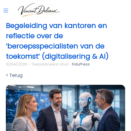
Begeleiding van kantoren en
reflectie over de
‘beroepsspecialisten van de
toekomst’ (digitalisering & AI)
10/04/2026 - Gepubliceerd door :
FiduPress
< Terug