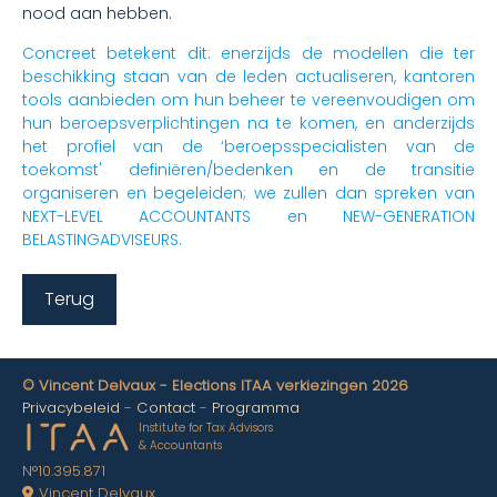
nood aan hebben.
Concreet betekent dit: enerzijds de modellen die ter
beschikking staan van de leden actualiseren, kantoren
tools aanbieden om hun beheer te vereenvoudigen om
hun beroepsverplichtingen na te komen, en anderzijds
het profiel van de ‘beroepsspecialisten van de
toekomst' definiëren/bedenken en de transitie
organiseren en begeleiden; we zullen dan spreken van
NEXT-LEVEL ACCOUNTANTS en NEW-GENERATION
BELASTINGADVISEURS.
Terug
© Vincent Delvaux - Elections ITAA verkiezingen 2026
Privacybeleid
Contact
Programma
Institute for Tax Advisors
& Accountants
N°10.395.871
Vincent Delvaux