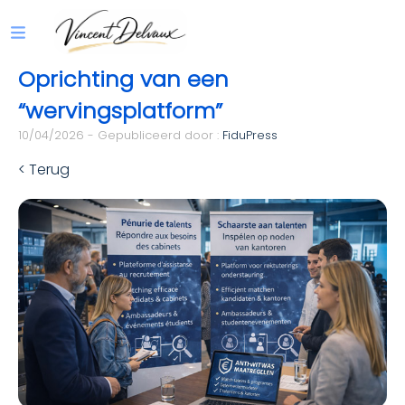
Oprichting van een
“wervingsplatform”
10/04/2026 - Gepubliceerd door :
FiduPress
< Terug